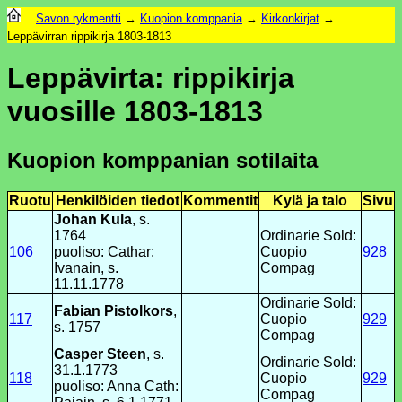
Savon rykmentti
→
Kuopion komppania
→
Kirkonkirjat
→
Leppävirran rippikirja 1803-1813
Leppävirta: rippikirja
vuosille 1803-1813
Kuopion komppanian sotilaita
Ruotu
Henkilöiden tiedot
Kommentit
Kylä ja talo
Sivu
Johan Kula
, s.
1764
Ordinarie Sold:
106
puoliso: Cathar:
Cuopio
928
Ivanain, s.
Compag
11.11.1778
Ordinarie Sold:
Fabian Pistolkors
,
117
Cuopio
929
s. 1757
Compag
Casper Steen
, s.
Ordinarie Sold:
31.1.1773
118
Cuopio
929
puoliso: Anna Cath:
Compag