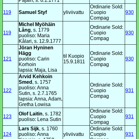
Pajain, s. 6.1.1771
Ordinarie Sold:
119
Samuel Styf
yliviivattu
Cuopio
930
Compag
Michel Myöhäin
Ordinarie Sold:
Lång
, s. 1779
119
Cuopio
930
puoliso: Maria
Compag
Kålari, s. 12.9.1777
Jöran Hyninen
Hägg
Ordinarie Sold:
til Kuopio
121
puoliso: Carin
Cuopio
930
15.9.1811
Korhoin
Compag
lapsia: Maja, Lisa
Arvid Kehkoin
Smed
, s. 1757
Ordinarie Sold:
puoliso: Anna
122
Cuopio
931
Sutin, s. 2.7.1765
Compag
lapsia: Anna, Adam,
Gretha Lowisa
Ordinarie Sold:
Olof Laitin
, s. 1782
123
Cuopio
931
puoliso: Lena Sutin
Compag
Lars Sijk
, s. 1760
Ordinarie Sold:
124
puoliso: Anna
yliviivattu
Cuopio
931