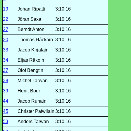
19
Johan Ripatti
3:10:16
22
Jöran Saxa
3:10:16
27
Berndt Anton
3:10:16
30
Thomas Håckain
3:10:16
33
Jacob Kirjalain
3:10:16
34
Eljas Räkoin
3:10:16
37
Olof Bengtin
3:10:16
38
Michel Tarwan
3:10:16
39
Henr: Bour
3:10:16
44
Jacob Ruhain
3:10:16
45
Christer Pafwilain
3:10:16
53
Anders Tarwan
3:10:16