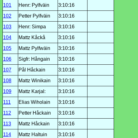
101
Henr: Pylfväin
3:10:16
102
Petter Pylfväin
3:10:16
103
Henr: Simpa
3:10:16
104
Mattz Kåckå
3:10:16
105
Mattz Pylfwäin
3:10:16
106
Sigfr: Hångain
3:10:16
107
Pål Håckain
3:10:16
108
Mattz Winikain
3:10:16
109
Mattz Karjal:
3:10:16
111
Elias Wiholain
3:10:16
112
Petter Håckain
3:10:16
113
Mattz Håckain
3:10:16
114
Mattz Haltuin
3:10:16