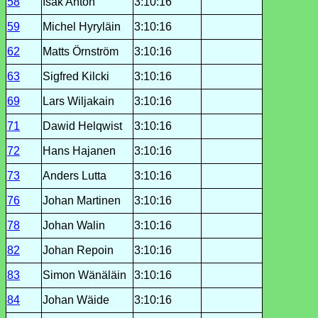
58
Isak Anton
3:10:16
59
Michel Hyryläin
3:10:16
62
Matts Örnström
3:10:16
63
Sigfred Kilcki
3:10:16
69
Lars Wiljakain
3:10:16
71
Dawid Helqwist
3:10:16
72
Hans Hajanen
3:10:16
73
Anders Lutta
3:10:16
76
Johan Martinen
3:10:16
78
Johan Walin
3:10:16
82
Johan Repoin
3:10:16
83
Simon Wänäläin
3:10:16
84
Johan Wäide
3:10:16