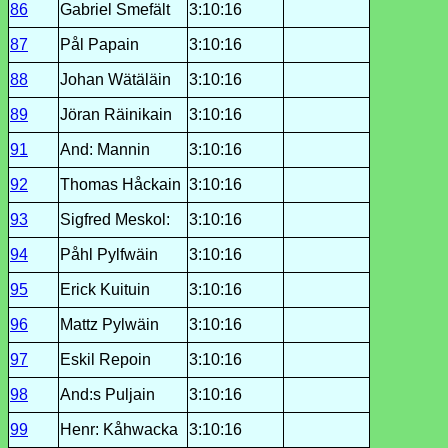
86
Gabriel Smefält
3:10:16
87
Pål Papain
3:10:16
88
Johan Wätäläin
3:10:16
89
Jöran Räinikain
3:10:16
91
And: Mannin
3:10:16
92
Thomas Håckain
3:10:16
93
Sigfred Meskol:
3:10:16
94
Påhl Pylfwäin
3:10:16
95
Erick Kuituin
3:10:16
96
Mattz Pylwäin
3:10:16
97
Eskil Repoin
3:10:16
98
And:s Puljain
3:10:16
99
Henr: Kåhwacka
3:10:16