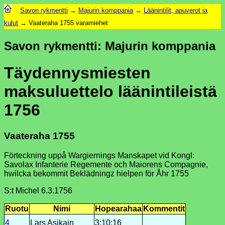
Savon rykmentti
→
Majurin komppania
→
Läänintilit, apuverot ja
kulut
→ Vaateraha 1755 varamiehet
Savon rykmentti: Majurin komppania
Täydennysmiesten
maksuluettelo läänintileistä
1756
Vaateraha 1755
Förteckning uppå Wargiernings Manskapet vid Kongl:
Savolax Infanterie Regemente och Maiorens Compagnie,
hwilcka bekommit Beklädningz hielpen för Åhr 1755
S:t Michel 6.3.1756
Ruotu
Nimi
Hopea­rahaa
Kommentit
4
Lars Asikain
3:10:16