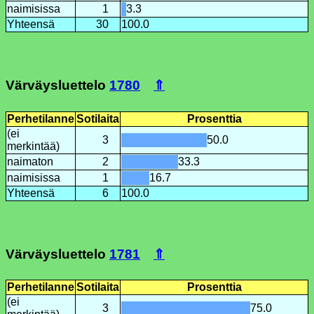
naimisissa
1
3.3
Yhteensä
30
100.0
Värväysluettelo
1780
⇑
Perhetilanne
Sotilaita
Prosenttia
(ei
3
50.0
merkintää)
naimaton
2
33.3
naimisissa
1
16.7
Yhteensä
6
100.0
Värväysluettelo
1781
⇑
Perhetilanne
Sotilaita
Prosenttia
(ei
3
75.0