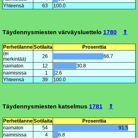
Yhteensä
63
100.0
Täydennysmiesten värväysluettelo
1780
⇑
Perhetilanne
Sotilaita
Prosenttia
(ei
26
66.7
merkintää)
naimaton
12
30.8
naimisissa
1
2.6
Yhteensä
39
100.0
Täydennysmiesten katselmus
1781
⇑
Perhetilanne
Sotilaita
Prosenttia
naimaton
54
91.5
naimisissa
4
6.8