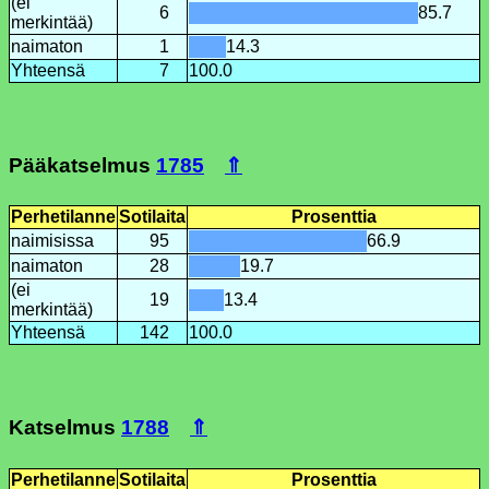
(ei
6
85.7
merkintää)
naimaton
1
14.3
Yhteensä
7
100.0
Pääkatselmus
1785
⇑
Perhetilanne
Sotilaita
Prosenttia
naimisissa
95
66.9
naimaton
28
19.7
(ei
19
13.4
merkintää)
Yhteensä
142
100.0
Katselmus
1788
⇑
Perhetilanne
Sotilaita
Prosenttia