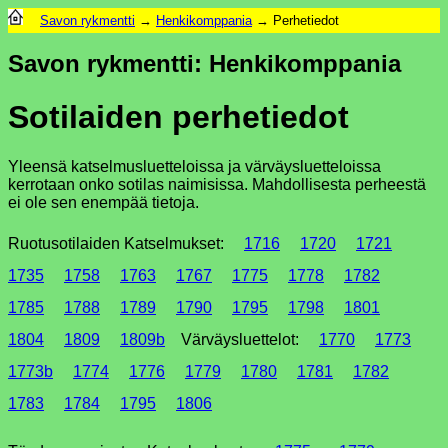
Savon rykmentti
→
Henkikomppania
→ Perhetiedot
Savon rykmentti: Henkikomppania
Sotilaiden perhetiedot
Yleensä katselmusluetteloissa ja värväysluetteloissa
kerrotaan onko sotilas naimisissa. Mahdollisesta perheestä
ei ole sen enempää tietoja.
Ruotusotilaiden Katselmukset:
1716
1720
1721
1735
1758
1763
1767
1775
1778
1782
1785
1788
1789
1790
1795
1798
1801
1804
1809
1809b
Värväysluettelot:
1770
1773
1773b
1774
1776
1779
1780
1781
1782
1783
1784
1795
1806