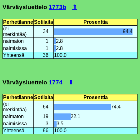
Värväysluettelo
1773b
⇑
Perhetilanne
Sotilaita
Prosenttia
(ei
34
94.4
merkintää)
naimaton
1
2.8
naimisissa
1
2.8
Yhteensä
36
100.0
Värväysluettelo
1774
⇑
Perhetilanne
Sotilaita
Prosenttia
(ei
64
74.4
merkintää)
naimaton
19
22.1
naimisissa
3
3.5
Yhteensä
86
100.0