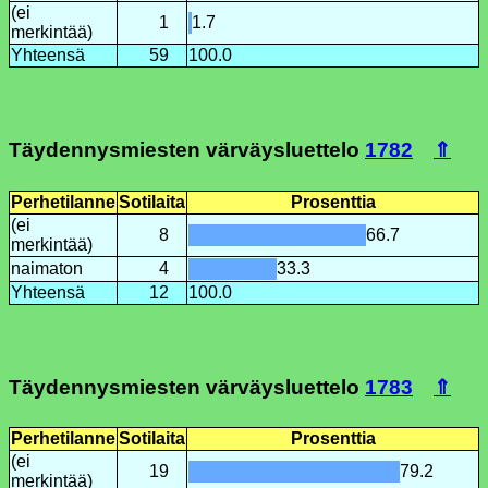
(ei
1
1.7
merkintää)
Yhteensä
59
100.0
Täydennysmiesten värväysluettelo
1782
⇑
Perhetilanne
Sotilaita
Prosenttia
(ei
8
66.7
merkintää)
naimaton
4
33.3
Yhteensä
12
100.0
Täydennysmiesten värväysluettelo
1783
⇑
Perhetilanne
Sotilaita
Prosenttia
(ei
19
79.2
merkintää)