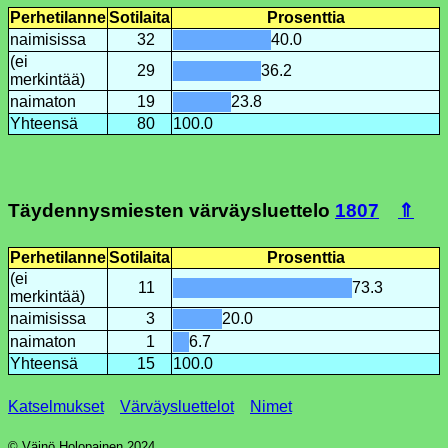
Perhetilanne
Sotilaita
Prosenttia
naimisissa
32
40.0
(ei
29
36.2
merkintää)
naimaton
19
23.8
Yhteensä
80
100.0
Täydennysmiesten värväysluettelo
1807
⇑
Perhetilanne
Sotilaita
Prosenttia
(ei
11
73.3
merkintää)
naimisissa
3
20.0
naimaton
1
6.7
Yhteensä
15
100.0
Katselmukset
Värväysluettelot
Nimet
© Väinö Holopainen 2024