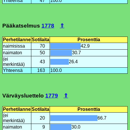
Yhteensä
47
100.0
Pääkatselmus
1778
⇑
Perhetilanne
Sotilaita
Prosenttia
naimisissa
70
42.9
naimaton
50
30.7
(ei
43
26.4
merkintää)
Yhteensä
163
100.0
Värväysluettelo
1779
⇑
Perhetilanne
Sotilaita
Prosenttia
(ei
20
66.7
merkintää)
naimaton
9
30.0