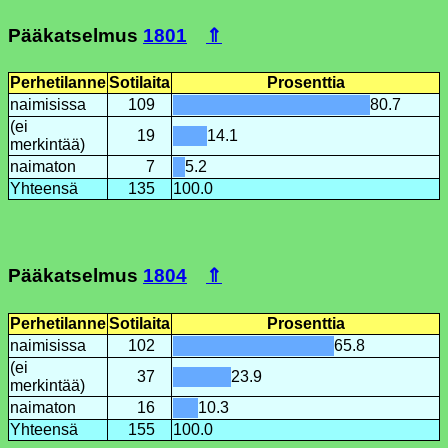
Pääkatselmus
1801
⇑
Perhetilanne
Sotilaita
Prosenttia
naimisissa
109
80.7
(ei
19
14.1
merkintää)
naimaton
7
5.2
Yhteensä
135
100.0
Pääkatselmus
1804
⇑
Perhetilanne
Sotilaita
Prosenttia
naimisissa
102
65.8
(ei
37
23.9
merkintää)
naimaton
16
10.3
Yhteensä
155
100.0