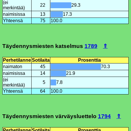
(ei
22
29.3
merkintää)
naimisissa
13
17.3
Yhteensä
75
100.0
Täydennysmiesten katselmus
1789
⇑
Perhetilanne
Sotilaita
Prosenttia
naimaton
45
70.3
naimisissa
14
21.9
(ei
5
7.8
merkintää)
Yhteensä
64
100.0
Täydennysmiesten värväysluettelo
1794
⇑
Perhetilanne
Sotilaita
Prosenttia