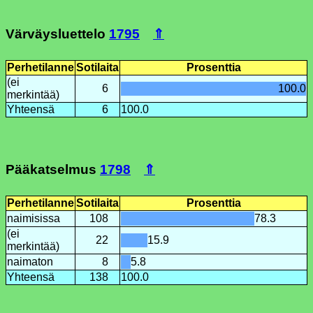
Värväysluettelo
1795
⇑
Perhetilanne
Sotilaita
Prosenttia
(ei
6
100.0
merkintää)
Yhteensä
6
100.0
Pääkatselmus
1798
⇑
Perhetilanne
Sotilaita
Prosenttia
naimisissa
108
78.3
(ei
22
15.9
merkintää)
naimaton
8
5.8
Yhteensä
138
100.0