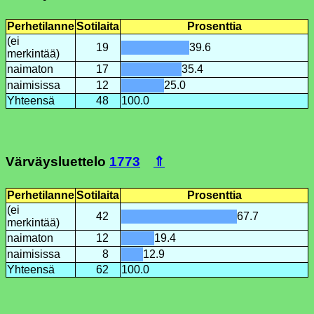
Perhetilanne
Sotilaita
Prosenttia
(ei
19
39.6
merkintää)
naimaton
17
35.4
naimisissa
12
25.0
Yhteensä
48
100.0
Värväysluettelo
1773
⇑
Perhetilanne
Sotilaita
Prosenttia
(ei
42
67.7
merkintää)
naimaton
12
19.4
naimisissa
8
12.9
Yhteensä
62
100.0