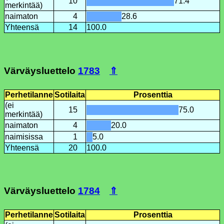
10
71.4
merkintää)
naimaton
4
28.6
Yhteensä
14
100.0
Värväysluettelo
1783
⇑
Perhetilanne
Sotilaita
Prosenttia
(ei
15
75.0
merkintää)
naimaton
4
20.0
naimisissa
1
5.0
Yhteensä
20
100.0
Värväysluettelo
1784
⇑
Perhetilanne
Sotilaita
Prosenttia