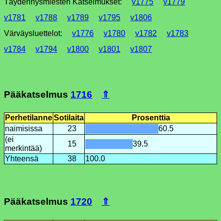
Täydennysmiesten Katselmukset:
v1775
v1779
v1781
v1788
v1789
v1795
v1806
Värväysluettelot:
v1776
v1780
v1782
v1783
v1784
v1794
v1800
v1801
v1807
Pääkatselmus
1716
⇑
Perhetilanne
Sotilaita
Prosenttia
naimisissa
23
60.5
(ei
15
39.5
merkintää)
Yhteensä
38
100.0
Pääkatselmus
1720
⇑