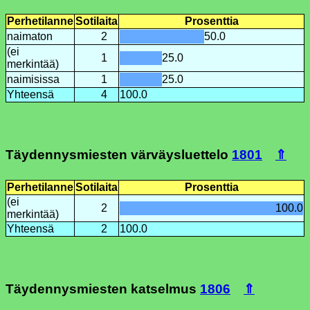
Perhetilanne
Sotilaita
Prosenttia
naimaton
2
50.0
(ei
1
25.0
merkintää)
naimisissa
1
25.0
Yhteensä
4
100.0
Täydennysmiesten värväysluettelo
1801
⇑
Perhetilanne
Sotilaita
Prosenttia
(ei
2
100.0
merkintää)
Yhteensä
2
100.0
Täydennysmiesten katselmus
1806
⇑