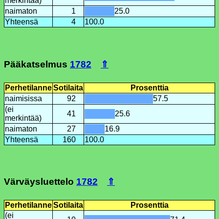
merkintää)
naimaton
1
25.0
Yhteensä
4
100.0
Pääkatselmus
1782
⇑
Perhetilanne
Sotilaita
Prosenttia
naimisissa
92
57.5
(ei
41
25.6
merkintää)
naimaton
27
16.9
Yhteensä
160
100.0
Värväysluettelo
1782
⇑
Perhetilanne
Sotilaita
Prosenttia
(ei