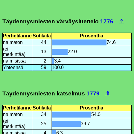
Täydennysmiesten värväysluettelo
1776
⇑
Perhetilanne
Sotilaita
Prosenttia
naimaton
44
74.6
(ei
13
22.0
merkintää)
naimisissa
2
3.4
Yhteensä
59
100.0
Täydennysmiesten katselmus
1779
⇑
Perhetilanne
Sotilaita
Prosenttia
naimaton
34
54.0
(ei
25
39.7
merkintää)
naimisissa
4
6.3