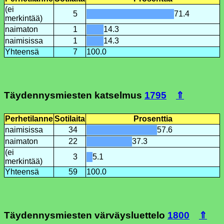
(ei
5
71.4
merkintää)
naimaton
1
14.3
naimisissa
1
14.3
Yhteensä
7
100.0
Täydennysmiesten katselmus
1795
⇑
Perhetilanne
Sotilaita
Prosenttia
naimisissa
34
57.6
naimaton
22
37.3
(ei
3
5.1
merkintää)
Yhteensä
59
100.0
Täydennysmiesten värväysluettelo
1800
⇑