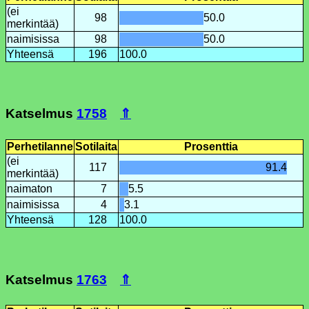
(ei
98
50.0
merkintää)
naimisissa
98
50.0
Yhteensä
196
100.0
Katselmus
1758
⇑
Perhetilanne
Sotilaita
Prosenttia
(ei
117
91.4
merkintää)
naimaton
7
5.5
naimisissa
4
3.1
Yhteensä
128
100.0
Katselmus
1763
⇑