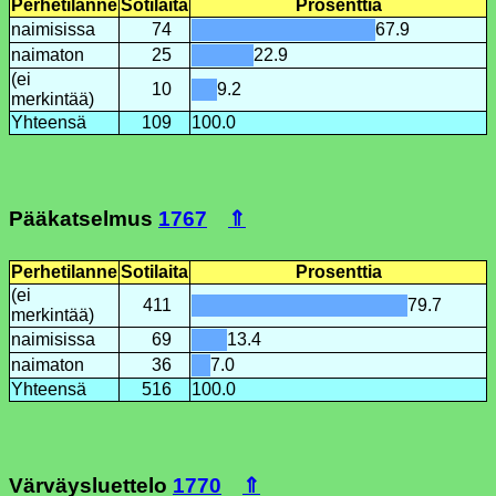
Perhetilanne
Sotilaita
Prosenttia
naimisissa
74
67.9
naimaton
25
22.9
(ei
10
9.2
merkintää)
Yhteensä
109
100.0
Pääkatselmus
1767
⇑
Perhetilanne
Sotilaita
Prosenttia
(ei
411
79.7
merkintää)
naimisissa
69
13.4
naimaton
36
7.0
Yhteensä
516
100.0
Värväysluettelo
1770
⇑