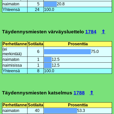
naimaton
5
20.8
Yhteensä
24
100.0
Täydennysmiesten värväysluettelo
1784
⇑
Perhetilanne
Sotilaita
Prosenttia
(ei
6
75.0
merkintää)
naimaton
1
12.5
naimisissa
1
12.5
Yhteensä
8
100.0
Täydennysmiesten katselmus
1788
⇑
Perhetilanne
Sotilaita
Prosenttia
naimaton
40
53.3