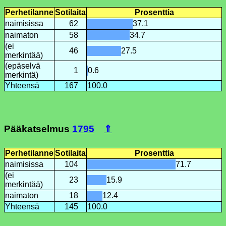
Perhetilanne
Sotilaita
Prosenttia
naimisissa
62
37.1
naimaton
58
34.7
(ei
46
27.5
merkintää)
(epäselvä
1
0.6
merkintä)
Yhteensä
167
100.0
Pääkatselmus
1795
⇑
Perhetilanne
Sotilaita
Prosenttia
naimisissa
104
71.7
(ei
23
15.9
merkintää)
naimaton
18
12.4
Yhteensä
145
100.0