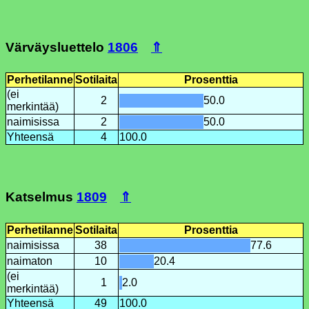
Värväysluettelo
1806
⇑
Perhetilanne
Sotilaita
Prosenttia
(ei
2
50.0
merkintää)
naimisissa
2
50.0
Yhteensä
4
100.0
Katselmus
1809
⇑
Perhetilanne
Sotilaita
Prosenttia
naimisissa
38
77.6
naimaton
10
20.4
(ei
1
2.0
merkintää)
Yhteensä
49
100.0