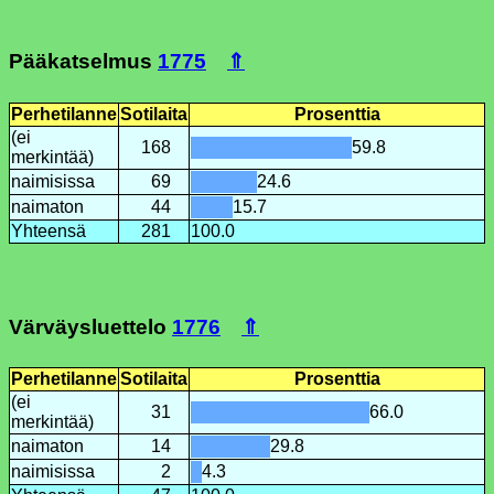
Pääkatselmus
1775
⇑
Perhetilanne
Sotilaita
Prosenttia
(ei
168
59.8
merkintää)
naimisissa
69
24.6
naimaton
44
15.7
Yhteensä
281
100.0
Värväysluettelo
1776
⇑
Perhetilanne
Sotilaita
Prosenttia
(ei
31
66.0
merkintää)
naimaton
14
29.8
naimisissa
2
4.3