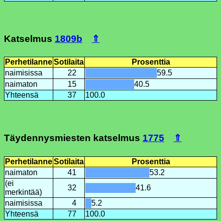
Katselmus
1809b
⇑
Perhetilanne
Sotilaita
Prosenttia
naimisissa
22
59.5
naimaton
15
40.5
Yhteensä
37
100.0
Täydennysmiesten katselmus
1775
⇑
Perhetilanne
Sotilaita
Prosenttia
naimaton
41
53.2
(ei
32
41.6
merkintää)
naimisissa
4
5.2
Yhteensä
77
100.0