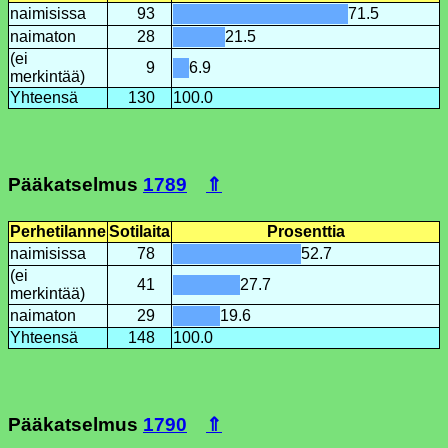
naimisissa
93
71.5
naimaton
28
21.5
(ei
9
6.9
merkintää)
Yhteensä
130
100.0
Pääkatselmus
1789
⇑
Perhetilanne
Sotilaita
Prosenttia
naimisissa
78
52.7
(ei
41
27.7
merkintää)
naimaton
29
19.6
Yhteensä
148
100.0
Pääkatselmus
1790
⇑