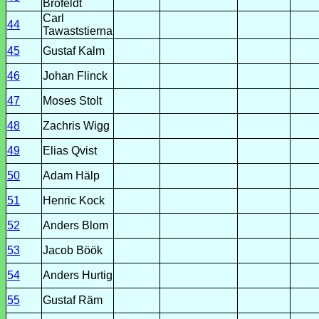
Brofeldt
Carl
44
Tawaststierna
45
Gustaf Kalm
46
Johan Flinck
47
Moses Stolt
48
Zachris Wigg
49
Elias Qvist
50
Adam Hälp
51
Henric Kock
52
Anders Blom
53
Jacob Böök
54
Anders Hurtig
55
Gustaf Räm