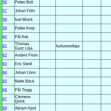
56
Petter Boll
57
Johan Föhr
58
Ivar Muick
59
Petter Korp
60
Pål Ask
Thomas
61
huilunsoittaja
Gust: Lilja
62
Anders From
63
Eric Stedt
64
Johan Lönn
65
Matts Bäck
66
Pål Trygg
Clemens
67
Qvick
68
Abram Hjort