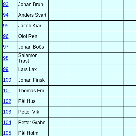
93
Johan Brun
94
Anders Svart
95
Jacob Kiär
96
Olof Ren
97
Johan Böös
Salamon
98
Trast
99
Lars Lax
100
Johan Finsk
101
Thomas Frii
102
Pål Hus
103
Petter Vik
104
Petter Grahn
105
Pål Holm