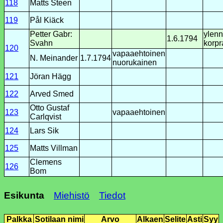
118
Matts Steen
119
Pål Kiäck
Petter Gabr:
ylenn
1.6.1794
Svahn
korpr
120
vapaaehtoinen
N. Meinander
1.7.1794
nuorukainen
121
Jöran Hägg
122
Arved Smed
Otto Gustaf
123
vapaaehtoinen
Carlqvist
124
Lars Sik
125
Matts Villman
Clemens
126
Bom
Esikunta
Miehistö
Tiedot
Palkka
Sotilaan nimi
Arvo
Alkaen
Selite
Asti
Syy