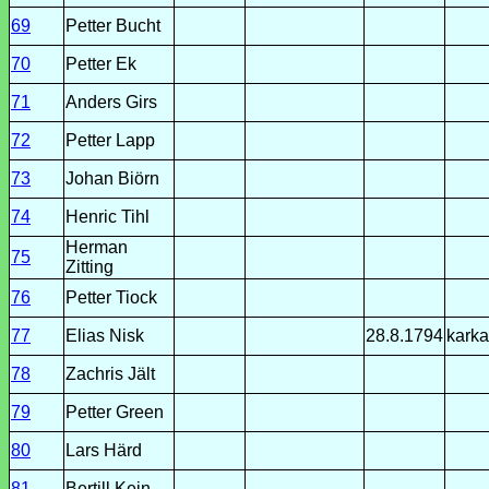
69
Petter Bucht
70
Petter Ek
71
Anders Girs
72
Petter Lapp
73
Johan Biörn
74
Henric Tihl
Herman
75
Zitting
76
Petter Tiock
77
Elias Nisk
28.8.1794
karka
78
Zachris Jält
79
Petter Green
80
Lars Härd
81
Bertill Kein