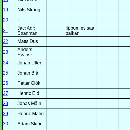
19
Nils Sträng
20
-
Jac: Adr:
lippumies saa
21
Stranman
palkan
22
Matts Dus
Anders
23
Svänsk
24
Johan Utter
25
Johan Blå
26
Petter Giök
27
Henric Eld
28
Jonas Måln
29
Henric Malm
30
Adam Skiön