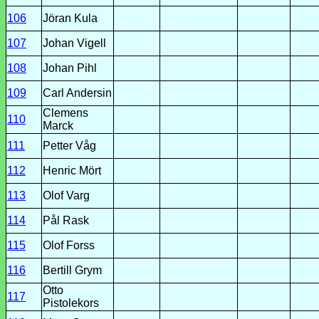
106
Jöran Kula
107
Johan Vigell
108
Johan Pihl
109
Carl Andersin
Clemens
110
Marck
111
Petter Våg
112
Henric Mört
113
Olof Varg
114
Pål Rask
115
Olof Forss
116
Bertill Grym
Otto
117
Pistolekors