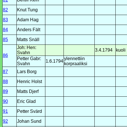
82
Knut Tung
83
Adam Hag
84
Anders Fält
85
Matts Snäll
Joh: Hen:
3.4.1794
kuoli
Svahn
86
Petter Gabr:
ylennettiin
1.6.1794
Svahn
korpraaliksi
87
Lars Borg
88
Henric Holst
89
Matts Djerf
90
Eric Glad
91
Petter Svärd
92
Johan Sund