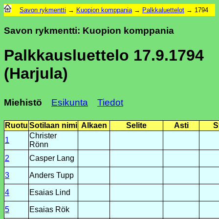
Savon rykmentti
→
Kuopion komppania
→
Palkkaluettelot
→ 1794
Savon rykmentti: Kuopion komppania
Palkkausluettelo 17.9.1794
(Harjula)
Miehistö
Esikunta
Tiedot
Ruotu
Sotilaan nimi
Alkaen
Selite
Asti
S
Christer
1
Rönn
2
Casper Lang
3
Anders Tupp
4
Esaias Lind
5
Esaias Rök