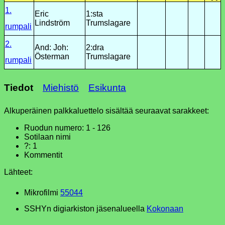
1.
Eric
1:sta
Lindström
Trumslagare
rumpali
2.
And: Joh:
2:dra
Österman
Trumslagare
rumpali
Tiedot
Miehistö
Esikunta
Alkuperäinen palkkaluettelo sisältää seuraavat sarakkeet:
Ruodun numero: 1 - 126
Sotilaan nimi
?: 1
Kommentit
Lähteet:
Mikrofilmi
55044
SSHYn digiarkiston jäsenalueella
Kokonaan