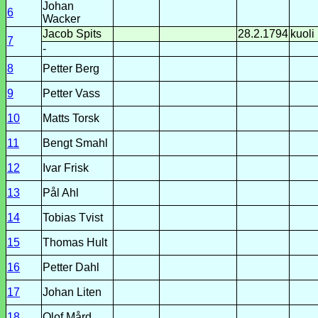
Johan
6
Wacker
Jacob Spits
28.2.1794
kuoli
7
-
8
Petter Berg
9
Petter Vass
10
Matts Torsk
11
Bengt Smahl
12
Ivar Frisk
13
Pål Ahl
14
Tobias Tvist
15
Thomas Hult
16
Petter Dahl
17
Johan Liten
18
Olof Mård