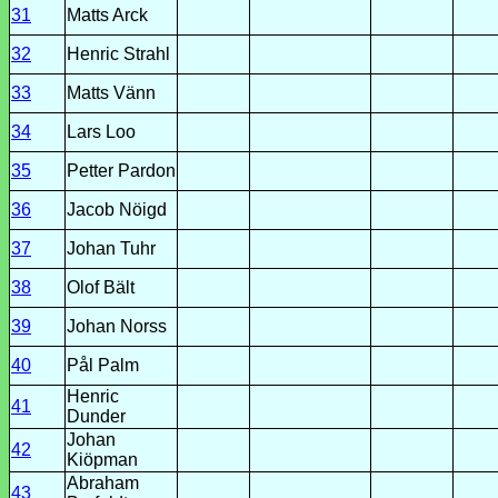
31
Matts Arck
32
Henric Strahl
33
Matts Vänn
34
Lars Loo
35
Petter Pardon
36
Jacob Nöigd
37
Johan Tuhr
38
Olof Bält
39
Johan Norss
40
Pål Palm
Henric
41
Dunder
Johan
42
Kiöpman
Abraham
43