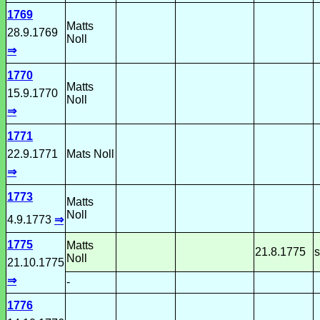
1769
Matts
28.9.1769
Noll
⇒
1770
Matts
15.9.1770
Noll
⇒
1771
22.9.1771
Mats Noll
⇒
1773
Matts
Noll
4.9.1773
⇒
1775
Matts
21.8.1775
s
Noll
21.10.1775
⇒
-
1776