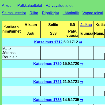
Alkuun
Palkkaluettelot
Värväysluettelot
Sairasluettelot
Riika
Rippikirjat
Läänintilit
Vapaa teksti
Alkaen
Selite
Ikä
Jalkaa
Koti­
Sotilaan
nimi/nimet
Palv.
Asti
Syy
Tuumaa
Naim.
vuosia
Katselmus 1712
6.9.1712
⇒
Mattz
Jöranss.
Rouhiain
Katselmus 1720
15.9.1720
⇒
-
Katselmus 1721
21.9.1721
⇒
-
Katselmus 1735
14.6.1735
⇒