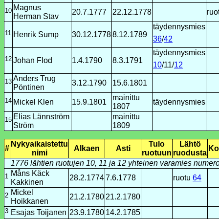
Magnus
10
20.7.1777
22.12.1778
ruo
Herman Stav
täydennysmies
11
Henrik Sump
30.12.1778
8.12.1789
36
/
42
täydennysmies
12
Johan Flod
1.4.1790
8.3.1791
10
/11/
12
Anders Trug
13
3.12.1790
15.6.1801
Pöntinen
mainittu
14
Mickel Klen
15.9.1801
täydennysmies
1807
Elias Lännström
mainittu
15
Ström
1809
Nykyaikaistettu
Tulo
Lähtö
#
Alkaen
Asti
Ko
nimi
ruotuun
ruodusta
1776 lähtien ruotujen 10, 11 ja 12 yhteinen varamies numer
Måns Käck
1
28.2.1774
7.6.1778
ruotu
64
Kakkinen
Mickel
2
21.2.1780
21.2.1780
Hoikkanen
3
Esajas Toijanen
23.9.1780
14.2.1785