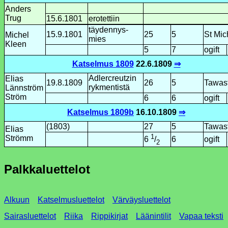
Anders
Trug
15.6.1801
erotettiin
täydennys­
15.9.1801
25
5
St Mic
Michel
mies
Kleen
5
7
ogift
Katselmus 1809
22.6.1809
⇒
Adlercreutzin
Elias
19.8.1809
26
5
Tawas
rykmentistä
Lännström
Ström
6
6
ogift
Katselmus 1809b
16.10.1809
⇒
(1803)
27
5
Tawas
Elias
1
Strömm
6
ogift
6
/
2
Palkkaluettelot
Alkuun
Katselmusluettelot
Värväysluettelot
Sairasluettelot
Riika
Rippikirjat
Läänintilit
Vapaa teksti