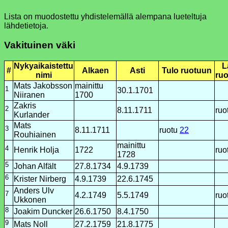
Lista on muodostettu yhdistelemällä alempana lueteltuja
lähdetietoja.
Vakituinen väki
Nykyaikaistettu
L
#
Alkaen
Asti
Tulo ruotuun
nimi
ru
Mats Jakobsson
mainittu
1
30.1.1701
Niiranen
1700
Zakris
2
8.11.1711
ruo
Kurlander
Mats
3
8.11.1711
ruotu
22
Rouhiainen
mainittu
4
Henrik Holja
1722
ruo
1728
5
Johan Alfält
27.8.1734
4.9.1739
6
Krister Nirberg
4.9.1739
22.6.1745
Anders Ulv
7
4.2.1749
5.5.1749
ruo
Ukkonen
8
Joakim Duncker
26.6.1750
8.4.1750
9
Mats Noll
27.2.1759
21.8.1775