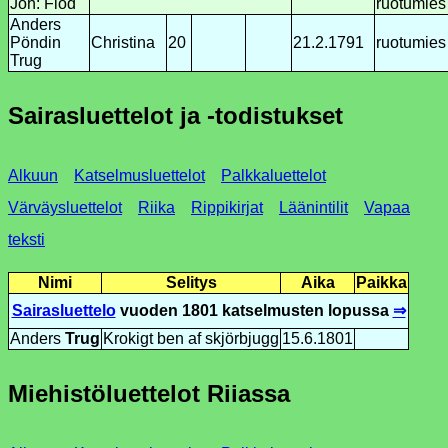
Joh: Flod
ruotumies
Anders
Pöndin
Christina
20
21.2.1791
ruotumies
Trug
Sairasluettelot ja -todistukset
Alkuun
Katselmusluettelot
Palkkaluettelot
Värväysluettelot
Riika
Rippikirjat
Läänintilit
Vapaa
teksti
Nimi
Selitys
Aika
Paikka
Sairasluettelo
vuoden 1801 katselmusten lopussa
⇒
Anders
Trug
Krokigt ben af skjörbjugg
15.6.1801
Miehistöluettelot Riiassa