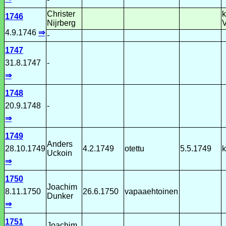
Christer
k
1746
Nijrberg
V
4.9.1746
⇒
-
1747
31.8.1747
-
⇒
1748
20.9.1748
-
⇒
1749
Anders
28.10.1749
4.2.1749
otettu
5.5.1749
k
Uckoin
⇒
1750
Joachim
8.11.1750
26.6.1750
vapaaehtoinen
Dunker
⇒
1751
Joachim