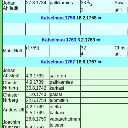
1
27.8.1734
palkka­mies
Saw
33
/
Johan
2
Ahlfedlt
1
gifft
Katselmus 1758
16.2.1758
⇒
-
Katselmus 1763
3.2.1763
⇒
(1759)
32
Christ
Mats Noll
4
gift
Katselmus 1767
18.8.1767
⇒
Johan
Ahlstedt
4.9.1739
sai eron
4.9.1739
palkka­mies
Christer
Nirberg
30.8.1742
karkasi
_.10.1743
palasi
Christer
Nirberg
22.6.1754
tuomittiin
4.2.1749
otettu
Anders Ulf
5.5.1749
karkasi
26.6.1750
vapaaehtoinen
Joachim
toiseen
Duncker
8.4.1750