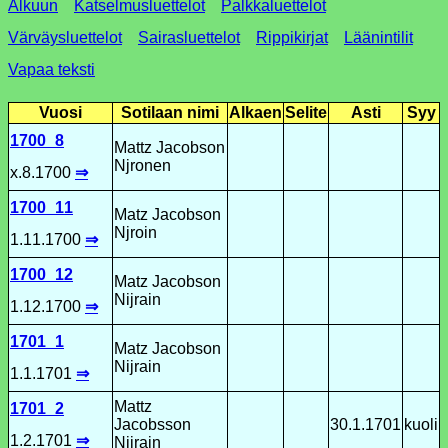
Alkuun
Katselmusluettelot
Palkkaluettelot
Värväysluettelot
Sairasluettelot
Rippikirjat
Läänintilit
Vapaa teksti
Vuosi
Sotilaan nimi
Alkaen
Selite
Asti
Syy
1700_8
Mattz Jacobson
Njronen
x.8.1700
⇒
1700_11
Matz Jacobson
Njroin
1.11.1700
⇒
1700_12
Matz Jacobson
Nijrain
1.12.1700
⇒
1701_1
Matz Jacobson
Nijrain
1.1.1701
⇒
Mattz
1701_2
Jacobsson
30.1.1701
kuoli
1.2.1701
⇒
Nijrain