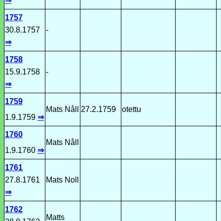
⇒
1757
30.8.1757
-
⇒
1758
15.9.1758
-
⇒
1759
Mats Nåll
27.2.1759
otettu
1.9.1759
⇒
1760
Mats Nåll
1.9.1760
⇒
1761
27.8.1761
Mats Noll
⇒
1762
Matts