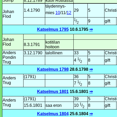
Sump
8.12.1789
kuoli Rotilassa
täydennys­
1.4.1790
29
5
Christ
Johan
mies
10
/11/
12
Flod
1
9
gift
/
2
Katselmus 1795
10.6.1795
⇒
Johan
kotitilan
Flod
8.3.1791
hoitoon
Anders
3.12.1790
talollinen
33
5
Christ
Pondin
1
8
gift
4
/
2
Trug
Katselmus 1798
28.6.1798
⇒
(1791)
36
5
Christ
Anders
1
Trug
8
gift
7
/
2
Katselmus 1801
15.6.1801
⇒
(1791)
39
5
Christ
Anders
1
Trug
15.6.1801
saa eron
8
gift
10
/
2
Katselmus 1804
25.6.1804
⇒