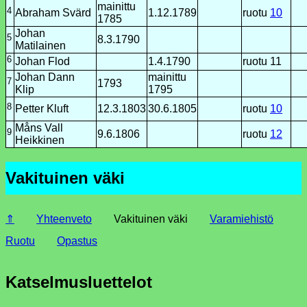
mainittu
4
Abraham Svärd
1.12.1789
ruotu
10
1785
Johan
5
8.3.1790
Matilainen
6
Johan Flod
1.4.1790
ruotu 11
Johan Dann
mainittu
7
1793
Klip
1795
8
Petter Kluft
12.3.1803
30.6.1805
ruotu
10
Måns Vall
9
9.6.1806
ruotu
12
Heikkinen
Vakituinen väki
⇑
Yhteenveto
Vakituinen väki
Varamiehistö
Ruotu
Opastus
Katselmusluettelot