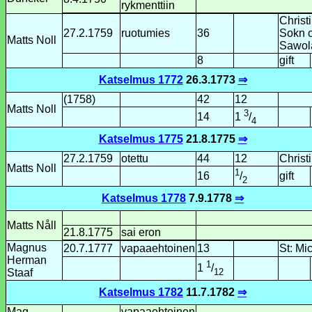
rykmenttiin
Christ
27.2.1759
ruotu­mies
36
Sokn 
Matts Noll
Sawol
8
gift
Katselmus 1772
26.3.1773
⇒
(1758)
42
12
Matts Noll
3
14
1
/
4
Katselmus 1775
21.8.1775
⇒
27.2.1759
otettu
44
12
Christ
Matts Noll
1
16
gift
/
2
Katselmus 1778
7.9.1778
⇒
Matts Nåll
21.8.1775
sai eron
Magnus
20.7.1777
vapaaehtoinen
13
St: Mi
Herman
1
1
/
12
Staaf
Katselmus 1782
11.7.1782
⇒
Mag.
vapaaehtoinen