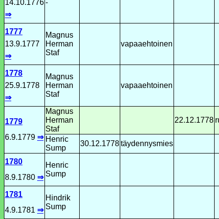
14.10.1776
-
⇒
1777
Magnus
13.9.1777
Herman
vapaaehtoinen
Staf
⇒
1778
Magnus
25.9.1778
Herman
vapaaehtoinen
Staf
⇒
Magnus
Herman
22.12.1778
1779
Staf
6.9.1779
⇒
Henric
30.12.1778
täydennysmies
Sump
1780
Henric
Sump
8.9.1780
⇒
1781
Hindrik
Sump
4.9.1781
⇒