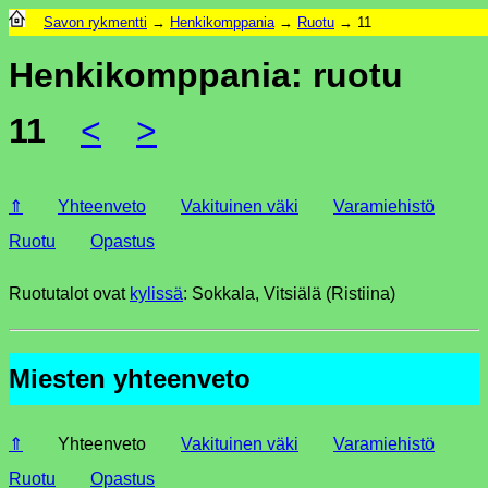
Savon rykmentti
→
Henkikomppania
→
Ruotu
→ 11
Henkikomppania: ruotu
11
<
>
⇑
Yhteenveto
Vakituinen väki
Varamiehistö
Ruotu
Opastus
Ruotutalot ovat
kylissä
: Sokkala, Vitsiälä (Ristiina)
Miesten yhteenveto
⇑
Yhteenveto
Vakituinen väki
Varamiehistö
Ruotu
Opastus