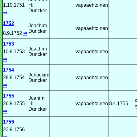
1.10.1751
H:
vapaaehtoinen
Duncker
⇒
1752
Joachim
vapaaehtoinen
Duncker
8.9.1752
⇒
1753
Joachim
10.9.1753
vapaaehtoinen
Duncker
⇒
1754
Johackim
28.8.1754
vapaaehtoinen
Duncker
⇒
1755
Joahim
K
26.9.1755
H:
vapaaehtoinen
8.4.1755
r
Duncker
⇒
1756
23.9.1756
-