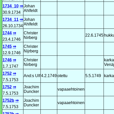
1734_10
⇒
Johan
Ahlfeldt
30.9.1734
1734_11
⇒
Johan
Ahlfeldt
26.10.1734
1744
⇒
Christer
22.6.1745
hukk
Nirberg
23.4.1746
1745
⇒
Christer
Nijrberg
12.9.1746
1746
⇒
Christer
karka
Nirberg
Venäj
1.7.1747
1752
⇒
And:s Ulf
4.2.1749
otettu
5.5.1749
karka
7.5.1753
1752
⇒
Joachim
vapaaehtoinen
Duncker
7.5.1753
1752b
⇒
Joachim
vapaaehtoinen
Duncker
7.5.1753
1752b
⇒