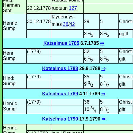
Herman
22.12.1778
ruotuun
127
Staf
täydennys­
30.12.1778
29
5
Christ
Henric
mies
36
/
42
Sump
1
1
ogift
3
/
8
/
3
2
Katselmus 1785
6.7.1785
⇒
(1779)
32
5
Christ
Henr:
1
1
Sump
gift
6
/
8
/
2
2
Katselmus 1788
29.9.1788
⇒
(1779)
35
5
Christ
Hind:
3
1
Sump
gift
9
/
8
/
4
2
Katselmus 1789
4.11.1789
⇒
(1779)
36
5
Christ
Henric
3
1
Sump
gift
10
/
8
/
4
2
Katselmus 1790
17.9.1790
⇒
Henric