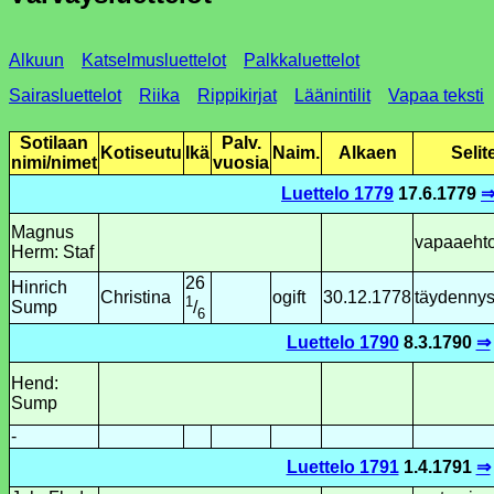
Alkuun
Katselmusluettelot
Palkkaluettelot
Sairasluettelot
Riika
Rippikirjat
Läänintilit
Vapaa teksti
Sotilaan
Palv.
Kotiseutu
Ikä
Naim.
Alkaen
Selit
nimi/nimet
vuosia
Luettelo 1779
17.6.1779
Magnus
vapaaeht
Herm: Staf
26
Hinrich
Christina
ogift
30.12.1778
täydenny
1
Sump
/
6
Luettelo 1790
8.3.1790
⇒
Hend:
Sump
-
Luettelo 1791
1.4.1791
⇒