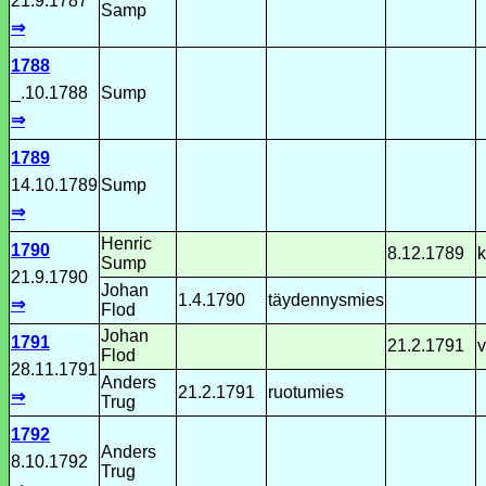
21.9.1787
Samp
⇒
1788
_.10.1788
Sump
⇒
1789
14.10.1789
Sump
⇒
Henric
1790
8.12.1789
k
Sump
21.9.1790
Johan
1.4.1790
täydennysmies
⇒
Flod
Johan
1791
21.2.1791
v
Flod
28.11.1791
Anders
21.2.1791
ruotumies
⇒
Trug
1792
Anders
8.10.1792
Trug