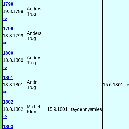
1798
Anders
19.8.1798
Trug
⇒
1799
Anders
18.8.1799
Trug
⇒
1800
Anders
18.8.1800
Trug
⇒
1801
Andr.
18.8.1801
15.6.1801
e
Trug
⇒
1802
Michel
18.8.1802
15.9.1801
täydennysmies
Klen
⇒
1803