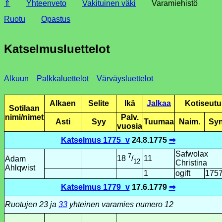
⇑
Yhteenveto
Vakituinen väki
Varamiehistö
Ruotu
Opastus
Katselmusluettelot
Alkuun
Palkkaluettelot
Värväysluettelot
Alkaen
Selite
Ikä
Jalkaa
Koti­seutu
Sotilaan
nimi/nimet
Palv.
Asti
Syy
Tuumaa
Naim.
Syn
vuosia
Katselmus 1775_v
24.8.1775
⇒
Safwolax
7
11
18
/
Adam
12
Christina
Ahlqwist
1
ogift
175
Katselmus 1779_v
17.6.1779
⇒
Ruotujen 23 ja
33
yhteinen varamies numero 12