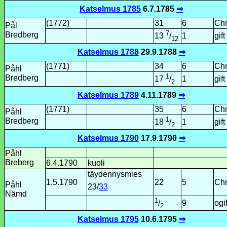
Katselmus 1785
6.7.1785
⇒
(1772)
31
6
Chr
Pål
7
Bredberg
1
gift
13
/
12
Katselmus 1788
29.9.1788
⇒
(1771)
34
6
Chr
Påhl
1
Bredberg
1
gift
17
/
2
Katselmus 1789
4.11.1789
⇒
(1771)
35
6
Chr
Påhl
1
Bredberg
1
gift
18
/
2
Katselmus 1790
17.9.1790
⇒
Påhl
Breberg
6.4.1790
kuoli
täydennys­mies
1.5.1790
22
5
Chr
Påhl
23/
33
Nämd
1
9
ogif
/
2
Katselmus 1795
10.6.1795
⇒