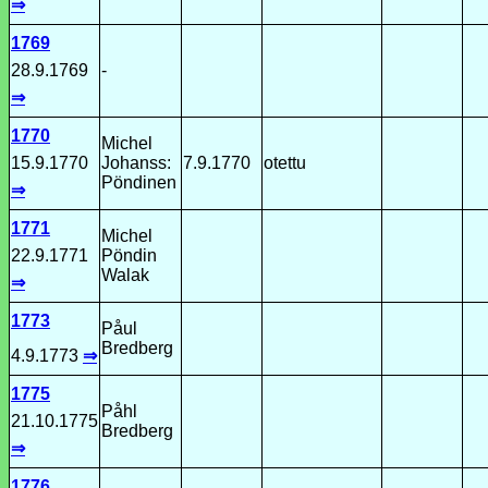
⇒
1769
28.9.1769
-
⇒
1770
Michel
15.9.1770
Johanss:
7.9.1770
otettu
Pöndinen
⇒
1771
Michel
22.9.1771
Pöndin
Walak
⇒
1773
Påul
Bredberg
4.9.1773
⇒
1775
Påhl
21.10.1775
Bredberg
⇒
1776