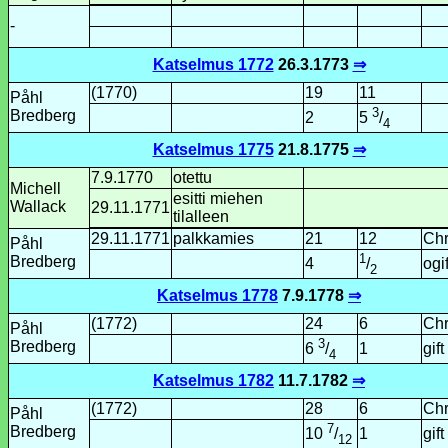
-
Katselmus 1772
26.3.1773
⇒
(1770)
19
11
Påhl
3
Bredberg
2
5
/
4
Katselmus 1775
21.8.1775
⇒
7.9.1770
otettu
Michell
esitti miehen
Wallack
29.11.1771
tilalleen
29.11.1771
palkka­mies
21
12
Chr
Påhl
1
Bredberg
4
ogif
/
2
Katselmus 1778
7.9.1778
⇒
(1772)
24
6
Chr
Påhl
3
Bredberg
1
gift
6
/
4
Katselmus 1782
11.7.1782
⇒
(1772)
28
6
Chr
Påhl
7
Bredberg
1
gift
10
/
12