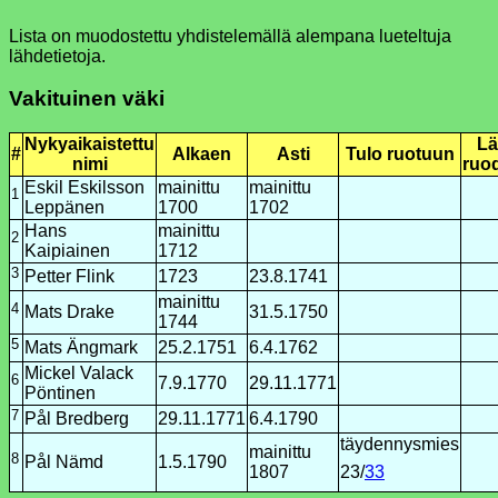
Lista on muodostettu yhdistelemällä alempana lueteltuja
lähdetietoja.
Vakituinen väki
Nykyaikaistettu
Lä
#
Alkaen
Asti
Tulo ruotuun
nimi
ruo
Eskil Eskilsson
mainittu
mainittu
1
Leppänen
1700
1702
Hans
mainittu
2
Kaipiainen
1712
3
Petter Flink
1723
23.8.1741
mainittu
4
Mats Drake
31.5.1750
1744
5
Mats Ängmark
25.2.1751
6.4.1762
Mickel Valack
6
7.9.1770
29.11.1771
Pöntinen
7
Pål Bredberg
29.11.1771
6.4.1790
täydennysmies
mainittu
8
Pål Nämd
1.5.1790
1807
23/
33