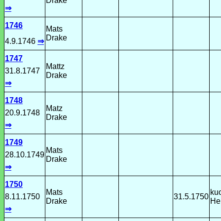
Drake
⇒
1746
Mats
Drake
4.9.1746
⇒
1747
Mattz
31.8.1747
Drake
⇒
1748
Matz
20.9.1748
Drake
⇒
1749
Mats
28.10.1749
Drake
⇒
1750
Mats
kuo
8.11.1750
31.5.1750
Drake
He
⇒