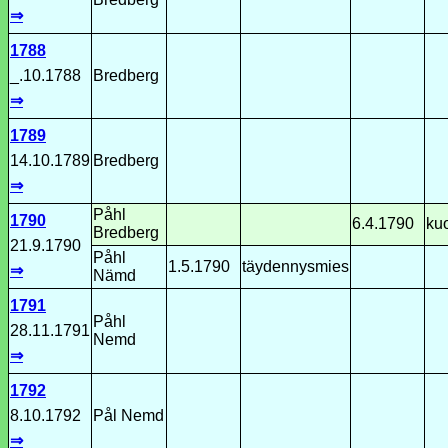
⇒
1788
_.10.1788
Bredberg
⇒
1789
14.10.1789
Bredberg
⇒
Påhl
1790
6.4.1790
kuo
Bredberg
21.9.1790
Påhl
1.5.1790
täydennysmies
⇒
Nämd
1791
Påhl
28.11.1791
Nemd
⇒
1792
8.10.1792
Pål Nemd
⇒