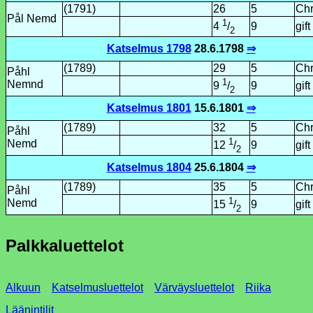
(1791)
26
5
Chr
Pål Nemd
1
9
gift
4
/
2
Katselmus 1798
28.6.1798
⇒
(1789)
29
5
Chr
Påhl
1
Nemnd
9
gift
9
/
2
Katselmus 1801
15.6.1801
⇒
(1789)
32
5
Chr
Påhl
1
Nemd
9
gift
12
/
2
Katselmus 1804
25.6.1804
⇒
(1789)
35
5
Chr
Påhl
1
Nemd
9
gift
15
/
2
Palkkaluettelot
Alkuun
Katselmusluettelot
Värväysluettelot
Riika
Läänintilit