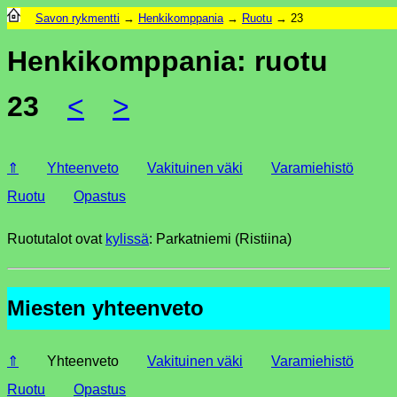
Savon rykmentti
→
Henkikomppania
→
Ruotu
→ 23
Henkikomppania: ruotu
23
<
>
⇑
Yhteenveto
Vakituinen väki
Varamiehistö
Ruotu
Opastus
Ruotutalot ovat
kylissä
: Parkatniemi (Ristiina)
Miesten yhteenveto
⇑
Yhteenveto
Vakituinen väki
Varamiehistö
Ruotu
Opastus