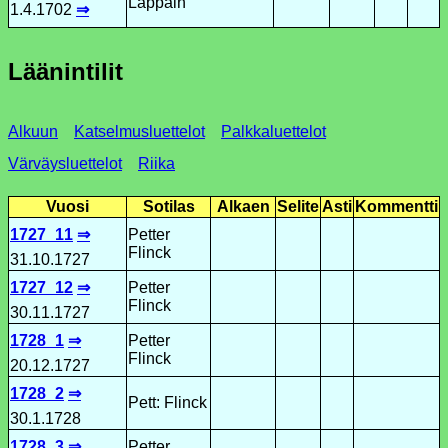
Läppäin
1.4.1702
⇒
Läänintilit
Alkuun
Katselmusluettelot
Palkkaluettelot
Värväysluettelot
Riika
Vuosi
Sotilas
Alkaen
Selite
Asti
Kommentti
1727_11
⇒
Petter
Flinck
31.10.1727
1727_12
⇒
Petter
Flinck
30.11.1727
1728_1
⇒
Petter
Flinck
20.12.1727
1728_2
⇒
Pett: Flinck
30.1.1728
1728_3
⇒
Petter