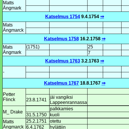
Matts
Ängmark
Katselmus 1754
9.4.1754
⇒
Mats
Ängmarck
Katselmus 1758
16.2.1758
⇒
(1751)
25
Mats
Ängmark
7
Katselmus 1763
3.2.1763
⇒
-
Katselmus 1767
18.8.1767
⇒
Petter
jäi vangiksi
Flinck
23.8.1741
Lappeenrannassa
palkka­mies
M_ Drake
31.5.1750
kuoli
25.2.1751
otettu
Matts
Ängmarck
6.4.1762
hylättiin