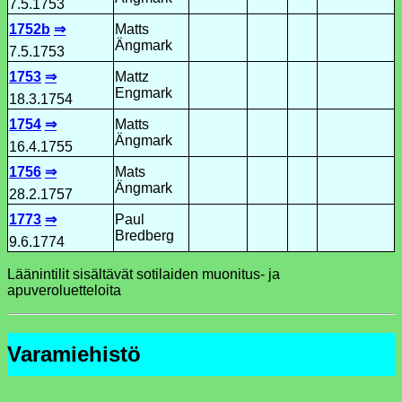
7.5.1753
1752b
⇒
Matts
Ängmark
7.5.1753
1753
⇒
Mattz
Engmark
18.3.1754
1754
⇒
Matts
Ängmark
16.4.1755
1756
⇒
Mats
Ängmark
28.2.1757
1773
⇒
Paul
Bredberg
9.6.1774
Läänintilit sisältävät sotilaiden muonitus- ja
apuveroluetteloita
Varamiehistö