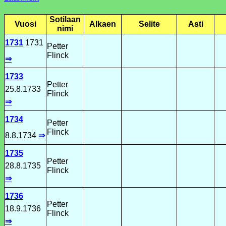
Sotilaan
Vuosi
Alkaen
Selite
Asti
nimi
1731
1731
Petter
Flinck
⇒
1733
Petter
25.8.1733
Flinck
⇒
1734
Petter
Flinck
8.8.1734
⇒
1735
Petter
28.8.1735
Flinck
⇒
1736
Petter
18.9.1736
Flinck
⇒