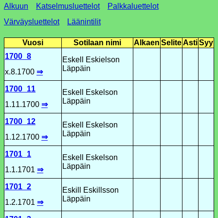
Alkuun
Katselmusluettelot
Palkkaluettelot
Värväysluettelot
Läänintilit
Vuosi
Sotilaan nimi
Alkaen
Selite
Asti
Syy
1700_8
Eskell Eskielson
Läppäin
x.8.1700
⇒
1700_11
Eskell Eskelson
Läppäin
1.11.1700
⇒
1700_12
Eskell Eskelson
Läppäin
1.12.1700
⇒
1701_1
Eskell Eskelson
Läppäin
1.1.1701
⇒
1701_2
Eskill Eskillsson
Läppäin
1.2.1701
⇒