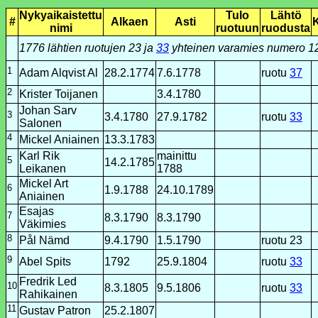
Nykyaikaistettu
Tulo
Lähtö
#
Alkaen
Asti
nimi
ruotuun
ruodusta
1776 lähtien ruotujen 23 ja
33
yhteinen varamies numero 1
1
Adam Alqvist Al
28.2.1774
7.6.1778
ruotu
37
2
Krister Toijanen
3.4.1780
Johan Sarv
3
3.4.1780
27.9.1782
ruotu
33
Salonen
4
Mickel Aniainen
13.3.1783
Karl Rik
mainittu
5
14.2.1785
Leikanen
1788
Mickel Art
6
1.9.1788
24.10.1789
Aniainen
Esajas
7
8.3.1790
8.3.1790
Väkimies
8
Pål Nämd
9.4.1790
1.5.1790
ruotu 23
9
Abel Spits
1792
25.9.1804
ruotu
33
Fredrik Led
10
8.3.1805
9.5.1806
ruotu
33
Rahikainen
11
Gustav Patron
25.2.1807