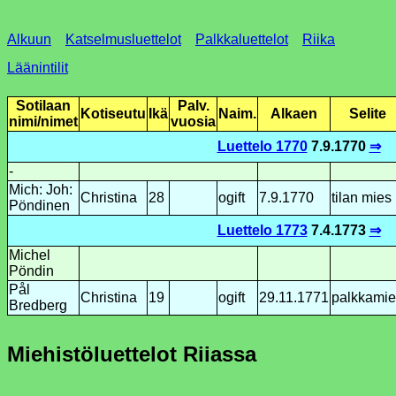
Alkuun
Katselmusluettelot
Palkkaluettelot
Riika
Läänintilit
Sotilaan
Palv.
Kotiseutu
Ikä
Naim.
Alkaen
Selite
nimi/nimet
vuosia
Luettelo 1770
7.9.1770
⇒
-
Mich: Joh:
Christina
28
ogift
7.9.1770
tilan mies
Pöndinen
Luettelo 1773
7.4.1773
⇒
Michel
Pöndin
Pål
Christina
19
ogift
29.11.1771
palkkamie
Bredberg
Miehistöluettelot Riiassa