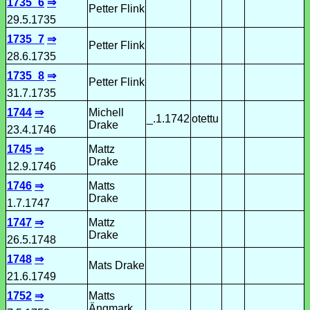
1735_6
⇒
Petter Flink
29.5.1735
1735_7
⇒
Petter Flink
28.6.1735
1735_8
⇒
Petter Flink
31.7.1735
1744
⇒
Michell
_.1.1742
otettu
Drake
23.4.1746
1745
⇒
Mattz
Drake
12.9.1746
1746
⇒
Matts
Drake
1.7.1747
1747
⇒
Mattz
Drake
26.5.1748
1748
⇒
Mats Drake
21.6.1749
1752
⇒
Matts
Ängmark