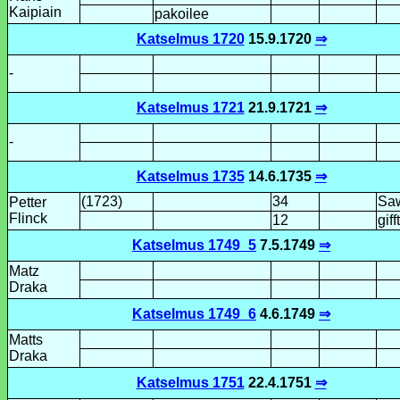
Kaipiain
pakoilee
Katselmus 1720
15.9.1720
⇒
-
Katselmus 1721
21.9.1721
⇒
-
Katselmus 1735
14.6.1735
⇒
(1723)
34
Sa
Petter
Flinck
12
gifft
Katselmus 1749_5
7.5.1749
⇒
Matz
Draka
Katselmus 1749_6
4.6.1749
⇒
Matts
Draka
Katselmus 1751
22.4.1751
⇒